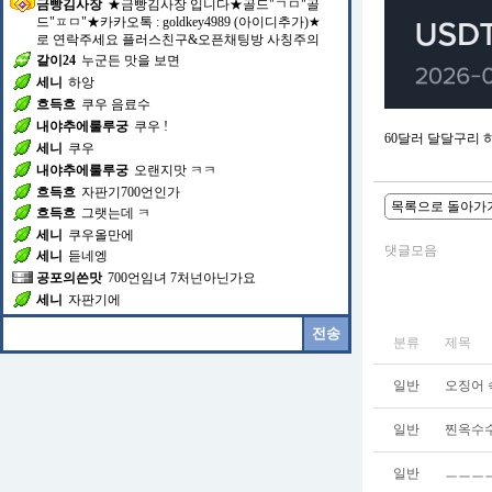
금빵김사장
★금빵김사장 입니다★골드"ㄱㅁ"골
드"ㅍㅁ"★카카오톡 : goldkey4989 (아이디추가)★
로 연락주세요 플러스친구&오픈채팅방 사칭주의
갈이24
누군든 맛을 보면
세니
하앙
흐득흐
쿠우 음료수
내야추에룰루궁
쿠우 !
60달러 달달구리 
세니
쿠우
내야추에룰루궁
오랜지맛 ㅋㅋ
흐득흐
자판기700언인가
목록으로 돌아가
흐득흐
그랫는데 ㅋ
세니
쿠우올만에
댓글모음
세니
듣네엥
공포의쓴맛
700언임녀 7처넌아닌가요
세니
자판기에
분류
제목
일반
오징어 
일반
찐옥수수
일반
ㅡㅡㅡㅡ