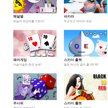
해달별
바카라
하늘의 최강자를 가린다!
두근두근 악마의 게임!
페어게임
스카이 홀짝
아슬아슬한 한끗 승부!
둘중 하나만 골라 홀 OR 짝?
주사위
스카이 룰렛
행운을 굴려보자!
판은 오늘도 돌고있다