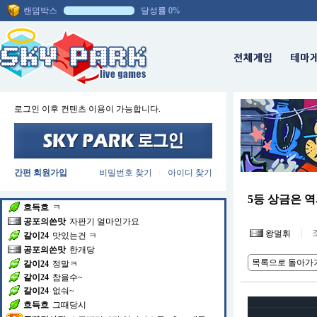
랜덤박스
달성률 0%
당결
님 랭킹 상승
▲
손익랭킹 8위
가 되었습니다.
푸쉬
님이
손익랭킹TOP10에 진입
하셨습니다.
심칠
님 랭킹 상승
▲
승률랭킹 2위
가 되었습니다.
로그인 이후 컨텐츠 이용이 가능합니다.
골드매니아
님 랭킹 상승
▲
승률랭킹 3위
가 되었습니다.
세니
ㅋㅋ
당랑권마스터
선로 자기 맛보라고 하네
간편 회원가입
비밀번호 찾기
아이디 찾기
|
흐득흐
쿠우 음료수 ㅋ
흐득흐
10개는 마신득
5등 상금은 
흐득흐
ㅋ
공포의쓴맛
자판기 얼마인가요
|
조
왕멀휘
갈이24
맛있는건 ㅋ
공포의쓴맛
한개당
목록으로 돌아가
갈이24
정말ㅋ
갈이24
참을수~
갈이24
없숴~
흐득흐
그때당시