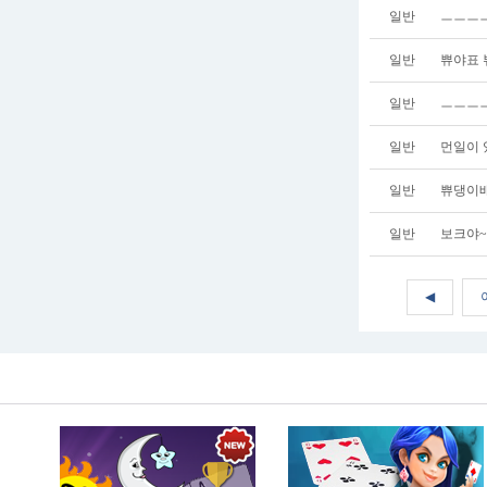
일반
ㅡㅡㅡ
일반
쀼야표
일반
ㅡㅡㅡㅡ
일반
먼일이 
일반
쀼댕이배
일반
보크야~
◀