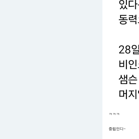
ㅋㅋㅋ
중립인디~