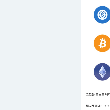
코인은 오늘도 내
뚫지못해애~ ㅋㅋ