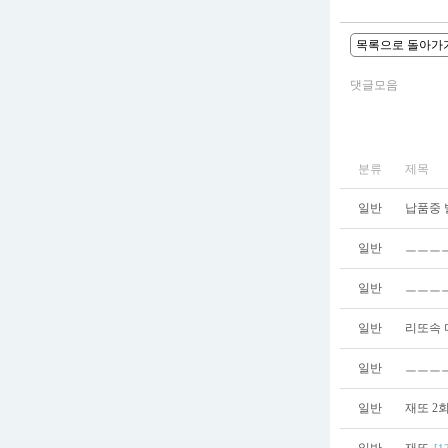
목록으로 돌아가
댓글모음
분류
제목
일반
납품중 
일반
ㅡㅡㅡ
일반
ㅡㅡㅡ
일반
리또속 
일반
ㅡㅡㅡㅡ
일반
재또 2
일반
재또
[1