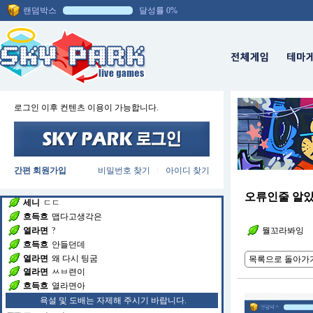
랜덤박스
공포의쓴맛
존버 할게요
달성률 0%
당랑권마스터
매운거 아니냐
세니
매운거
세니
못먹는데
세니
으
내야추에룰루궁
틈새라면 자체가 다 맵지요
세니
으으으..
흐득흐
난
로그인 이후 컨텐츠 이용이 가능합니다.
흐득흐
틈새라면
흐득흐
걍
세니
맵찔이 웁니다
열라면
?
간편 회원가입
비밀번호 찾기
아이디 찾기
|
열라면
주사위뭐에요
흐득흐
칼칼할정도지
오류인줄 알
세니
ㄷㄷ
흐득흐
맵다고생각은
열라면
?
뭘꼬라봐잉
흐득흐
안들던데
열라면
왜 다시 팅굼
목록으로 돌아가
열라면
ㅆㅂ련이
흐득흐
열라면아
욕설 및 도배는 자제해 주시기 바랍니다.