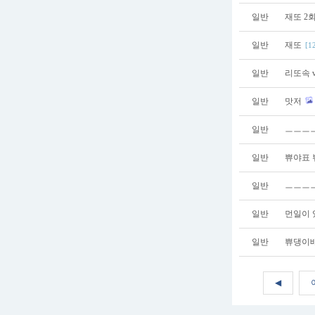
일반
재또 2
일반
재또
[1
일반
리또속 
일반
맛저
일반
ㅡㅡㅡ
일반
쀼야표
일반
ㅡㅡㅡㅡ
일반
먼일이 
일반
쀼댕이배
◀