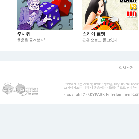
주사위
스카이 룰렛
행운을 굴려보자!
판은 오늘도 돌고있다
회사소개
|