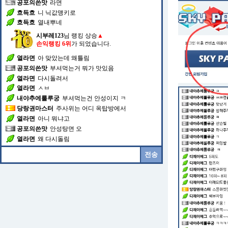
공포의쓴맛
라면
흐득흐
니 닉값맹키로
흐득흐
열내뿌네
시부레123
님 랭킹 상승
▲
손익랭킹 6위
가 되었습니다.
열라면
아 맞았는데 왜틀림
공포의쓴맛
부셔먹는거 뭐가 맛있음
열라면
다시돌려서
열라면
ㅅㅂ
내야추에룰루궁
부셔먹는건 안성이지 ㅋ
당랑권마스터
주사위는 어디 옥탑방에서
열라면
아니 뭐냐고
공포의쓴맛
안성탕면 오
열라면
왜 다시돌림