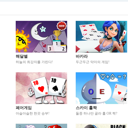
해달별
바카라
하늘의 최강자를 가린다!
두근두근 악마의 게임!
페어게임
스카이 홀짝
아슬아슬한 한끗 승부!
둘중 하나만 골라 홀 OR 짝?