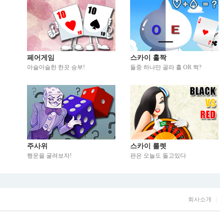
페어게임
스카이 홀짝
아슬아슬한 한끗 승부!
둘중 하나만 골라 홀 OR 짝?
주사위
스카이 룰렛
행운을 굴려보자!
판은 오늘도 돌고있다
회사소개
|