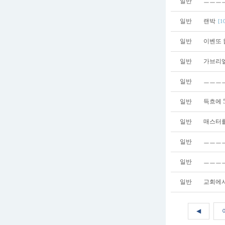
일반
ㅡㅡㅡㅡ
일반
랜박
[1
일반
이벤또 
일반
가브리엘 
일반
ㅡㅡㅡㅡ
일반
득흐에 
일반
매스터를
일반
ㅡㅡㅡ
일반
ㅡㅡㅡㅡ
일반
교회에서 
◀