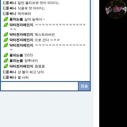
써니
식용유 맛 아이다;;
써니
먹어봐라
꽃피는봄
삶의 늪에서 ~
닥터전자레인지
ㅋㅋㅋㅋㅋㅋㅋㅋㅋㅋㅋㅋㅋㅋㅋ
ㅋㅋ
닥터전자레인지
엑스트라버진
닥터전자레인지
으로 간다 ㅇㅈㄹ
닥터전자레인지
ㅋㅋㅋㅋㅋㅋㅋㅋㅋㅋㅋㅋㅋㅋㅋ
ㅋ
꽃피는봄
55555
꽃피는봄
앙투네이
닥터전자레인지
킄킄킄
써니
걍 젤이 싸고 낫지
써니
젤 사라
가서먹자고
후