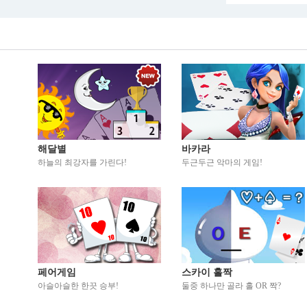
해달별
바카라
하늘의 최강자를 가린다!
두근두근 악마의 게임!
페어게임
스카이 홀짝
아슬아슬한 한끗 승부!
둘중 하나만 골라 홀 OR 짝?