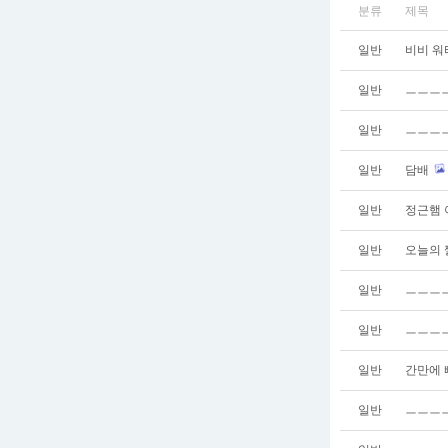
분류
제목
일반
비비 워
일반
ㅡㅡㅡ
일반
ㅡㅡㅡㅡ
일반
담배
일반
정근햄 
일반
오늘의
일반
ㅡㅡㅡ
일반
ㅡㅡㅡㅡ
일반
간만에 
일반
ㅡㅡㅡ