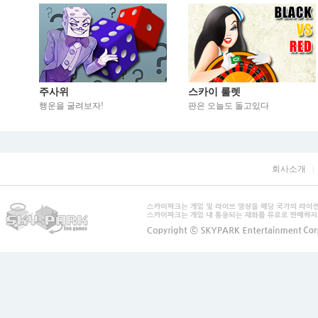
주사위
스카이 룰렛
행운을 굴려보자!
판은 오늘도 돌고있다
회사소개
|