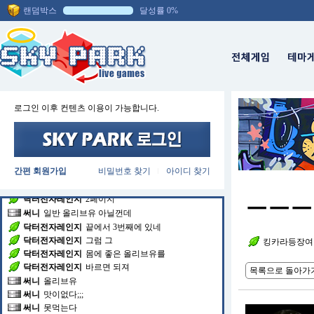
채팅방에 입장하셨습니다.
랜덤박스
달성률 0%
꽃피는봄
ㅋㅋㅋㅋㅋㅋㅋㅋㅋㅋㅋ
가서먹자고
니 침냄새에 니가 학띤다
닥터전자레인지
건강에도 좋다고 하더라
닥터전자레인지
ㅋㅋㅋㅋㅋㅋㅋㅋㅋㅋㅋㅋㅋㅋㅋ
닥터전자레인지
누가 올렸지
닥터전자레인지
커뮤에 있는데
써니
;;;;;;;;;;
로그인 이후 컨텐츠 이용이 가능합니다.
금빵김사장
★금빵김사장 입니다★골드"ㄱㅁ"골
드"ㅍㅁ"★카카오톡 : goldkey4989 (아이디추가)★
로 연락주세요 플러스친구&오픈채팅방 사칭주의
닥터전자레인지
다시 보고와야겠다
써니
몸에 좋은건
간편 회원가입
비밀번호 찾기
아이디 찾기
|
닥터전자레인지
2페이지
ㅡㅡㅡ
써니
일반 올리브유 아닐껀데
닥터전자레인지
끝에서 3번째에 있네
닥터전자레인지
그럼 그
닥터전자레인지
몸에 좋은 올리브유를
킹카라등장여
닥터전자레인지
바르면 되져
써니
올리브유
목록으로 돌아가
써니
맛이없다;;;
써니
못먹는다
써니
일반 올리브유 맛이 아이다;;