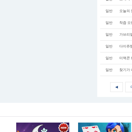
일반
오늘의 
일반
착즙 오
일반
가브리엘
일반
다이쥬햄
일반
미맥콘 
일반
찾기가 
◀