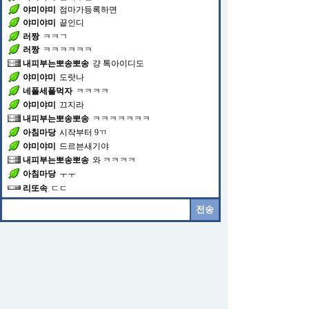
야미야미
점마가등록하면
야미야미
끝인디
러짱
ㅋㅋㄱ
러짱
ㅋㅋㅋㅋㅋㅋ
내피부는뽀송뽀송
걍 톡아이디도
야미야미
도랏나
네폴세폴먹자
ㅋㅋㅋㅋ
야미야미
끄지라
내피부는뽀송뽀송
ㅋㅋㅋㅋㅋㅋㅋ
아침마당
시작부터 9ㄲ
야미야미
드르븐새기야
내피부는뽀송뽀송
와 ㅋㅋㅋㅋ
아침마당
ㅜㅜ
리또속
ㄷㄷ