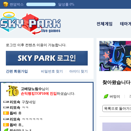
민식이냐
이리저리
랜덤박스
달성률 0%
닥터전자레인지
흠 ...
민식이냐
하
민식이냐
하흑 ㅠㅠ
리또속
ㅎㅎ
금빵김사장
★금빵김사장 입니다★골드"ㄱㅁ"골
드"ㅍㅁ"★카카오톡 : goldkey4989 (아이디추가)★
로 연락주세요 플러스친구&오픈채팅방 사칭주의
로그인 이후 컨텐츠 이용이 가능합니다.
써니
하
써니
내꺼 안했네
리또속
이런
써니
이색이들
써니
휴
간편 회원가입
비밀번호 찾기
아이디 찾기
|
써니
;;;;;;;;;;;;;;;;;;
민식이냐
와아 ㅜ
찾아왔습니다 
고배당노림수
님이
손익랭킹TOP10에 진입
하셨습니다.
|
조
버밍이
리또속
구찮네잉
리또속
ㅋㅋ
목록으로 돌아가
돕바
휴
리또속
ㅋㅋㅋㅋㅋㅋ
돕바
휴,,
민식이냐
누ㅐ