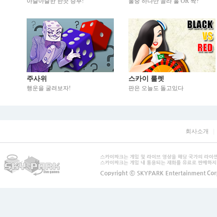
아슬아슬한 한끗 승부!
둘중 하나만 골라 홀 OR 짝?
주사위
스카이 룰렛
행운을 굴려보자!
판은 오늘도 돌고있다
회사소개
|