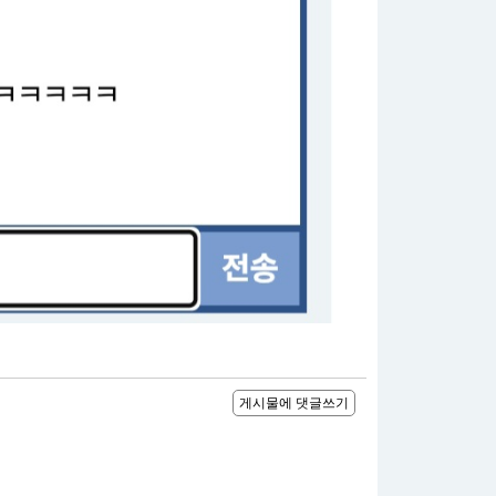
게시물에 댓글쓰기