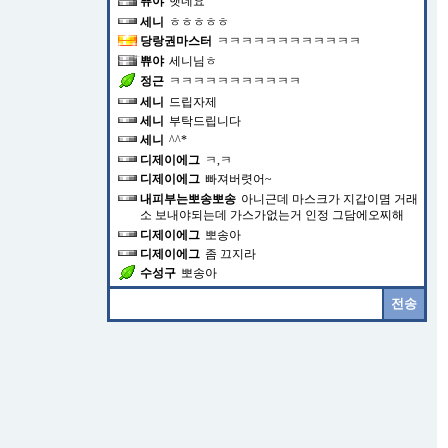
쀼야
햇네요
세니
ㅎㅎㅎㅎㅎ
당랑권마스터
ㅋㅋㅋㅋㅋㅋㅋㅋㅋㅋㅋㅋ
쀼야
세니님ㅎ
정근
ㅋㅋㅋㅋㅋㅋㅋㅋㅋㅋㅋ
세니
드립자제
세니
부탁드립니다
세니
^^*
디제이에그
ㅋ,ㅋ
디제이에그
빠져버렷어~
내피부는뽀송뽀송
아니근데 마스크가 지갑이몀 거래
소 보내야되는데 가스가없는거 인정 그담에오찌해
디제이에그
뽀송아
디제이에그
좀 끄지라
수성구
뽀송아