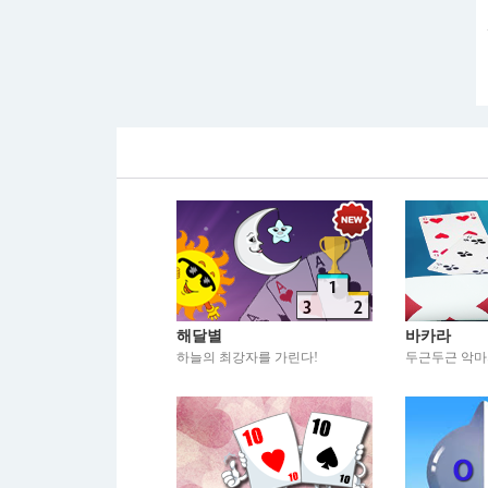
해달별
바카라
하늘의 최강자를 가린다!
두근두근 악마