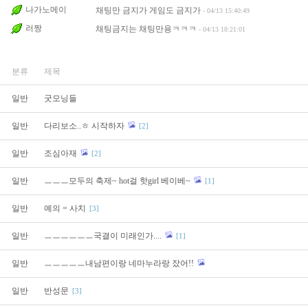
나가노메이
채팅만 금지가 게임도 금지가
- 04/13 15:40:49
러짱
채팅금지는 채팅만용ㅋㅋㅋ
- 04/13 18:21:01
분류
제목
일반
굿모닝들
일반
다리보소..ㅎ 시작하자
[2]
일반
조심아재
[2]
일반
ㅡㅡㅡ모두의 축제~ hot걸 핫girl 베이베~
[1]
일반
예의 = 사치
[3]
일반
ㅡㅡㅡㅡㅡㅡ국결이 미래인가....
[1]
일반
ㅡㅡㅡㅡㅡ내남편이랑 네마누라랑 잤어!!
일반
반성문
[3]