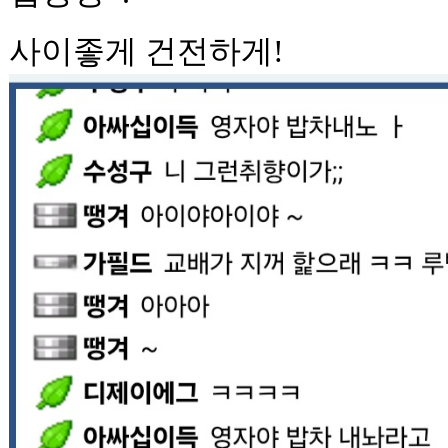
사이좋게 건전하게!