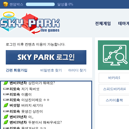
랜덤박스
달성률 0%
채팅방에 입장하셨습니다.
변비19년차
ㄱㅈㄱㅈ
리또속
상진이 왔나
로그인 이후 컨텐츠 이용이 가능합니다.
리또속
우리 못생긴 상진이 왔어?
금빵김사장
★금빵김사장 입니다★골드"ㄱㅁ"골
드"ㅍㅁ"★카카오톡 : goldkey4989 (아이디추가)★
로 연락주세요 플러스친구&오픈채팅방 사칭주의
리또속
상진이 오늘은 거울 안봤어? 화를 안내?
간편 회원가입
비밀번호 찾기
아이디 찾기
|
리또속
착하네 상진이
버섯망
무시해무시
바카라1
변비19년차
상진이가 뭐에요?
리또속
저기 독버섯
스피드바카라4
리또속
이름이
리또속
이상진이에요 ㅎㅎ
스카이홀짝
버섯망
버러지 새기다
리또속
못생긴 상진이
변비19년차
아,,
변비19년차
두분이서 왜싸우세요?
리또속
못생겨서요 ㅋㅋ