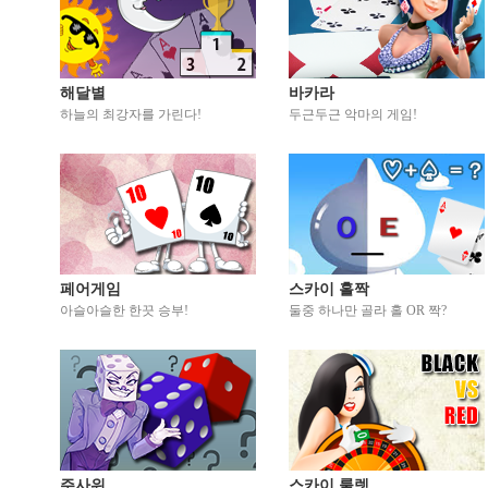
해달별
바카라
하늘의 최강자를 가린다!
두근두근 악마의 게임!
페어게임
스카이 홀짝
아슬아슬한 한끗 승부!
둘중 하나만 골라 홀 OR 짝?
주사위
스카이 룰렛