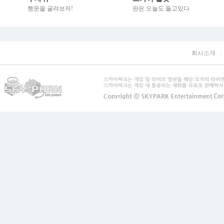
행운을 굴려보자!
판은 오늘도 돌고있다
회사소개
|