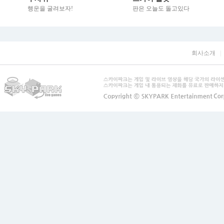
행운을 굴려보자!
판은 오늘도 돌고있다
회사소개
|