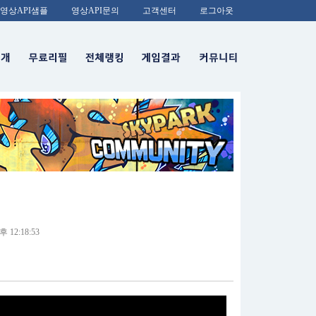
영상API샘플
영상API문의
고객센터
로그아웃
후 12:18:53