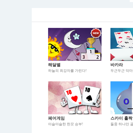
해달별
바카라
하늘의 최강자를 가린다!
두근두근 악마
페어게임
스카이 홀짝
아슬아슬한 한끗 승부!
둘중 하나만 골