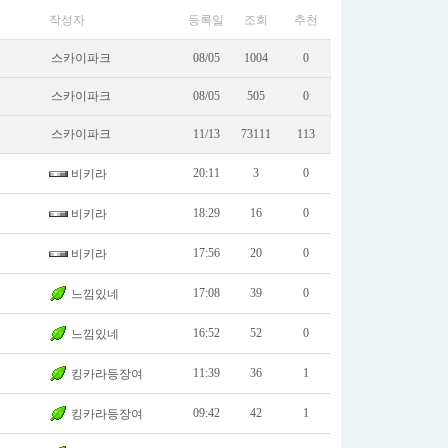
작성자
등록일
조회
추천
스카이파크
08/05
1004
0
스카이파크
08/05
505
0
스카이파크
11/13
73111
113
20:11
3
0
비키라
18:29
16
0
비키라
17:56
20
0
비키라
17:08
39
0
느낌있네
16:52
52
0
느낌있네
11:39
36
1
킹카라등장여
09:42
42
1
킹카라등장여