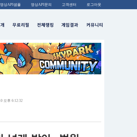
영상API샘플
영상API문의
고객센터
로그아웃
0 오후 6:12:32