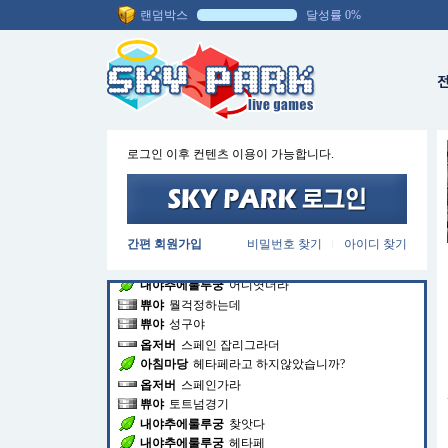
아침마당
몰브로 엎어피면 되겠네요?
랜덤박스
달성률 0%
옵저버
어디랑
세니
볼보이가뭘알겟너 ㅡㅡ^
옵저버
하노
정근
ㅠㅠ
내야추에룰루궁
dㅣ름까먹음
내야추에룰루궁
이름까먹음
내야추에룰루궁
팀이름
로그인 이후 컨텐츠 이용이 가능합니다.
아침마당
토트넘은 무나올수도 있다고 봅니다
아침마당
헤타페도 옛날에 무 많니 나왔었으니까
옵저버
독이랑 어디하노 ㅋ
아침마당
ㅋㅋㅋ
간편 회원가입
비밀번호 찾기
아이디 찾기
|
내야추에룰루궁
스페인
내야추에룰루궁
쪽이엿던데
내야추에룰루궁
어디엿더라
쀼야
뭘걱정하는데
쀼야
성구야
옵저버
스페인 잡리그라더
아침마당
헤타페라고 하지않았습니까?
옵저버
스페인가라
쀼야
토트넘경기
내야추에룰루궁
찾앗다
내야추에룰루궁
헤타페