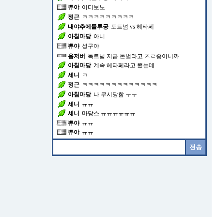
쀼야
어디보노
정근
ㅋㅋㅋㅋㅋㅋㅋㅋㅋ
내야추에룰루궁
토트넘 vs 헤타페
아침마당
아니
쀼야
성구야
옵저버
독트넘 지금 돈벌라고 ㅈㄹ중이니까
아침마당
계속 헤타페라고 했는데
세니
ㅋ
정근
ㅋㅋㅋㅋㅋㅋㅋㅋㅋㅋㅋㅋㅋ
아침마당
나 무시당함 ㅜㅜ
세니
ㅠㅠ
세니
마당스 ㅠㅠㅠㅠㅠㅠ
쀼야
ㅠㅠ
쀼야
ㅠㅠ