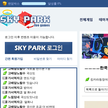
랜덤박스
달성률 0%
채팅방에 입장하셨습니다.
닥터전자레인지
괴로움 한스푼 5콩이야 ?
닥터전자레인지
비싸네
로그인 이후 컨텐츠 이용이 가능합니다.
느낌있네
중국산 안사요
고배당노림수
또소기엉아 ㅠㅠㅠㅠㅠㅠㅠㅠ
닥터전자레인지
으으으으
가서먹자고
근데
간편 회원가입
비밀번호 찾기
아이디 찾기
가서먹자고
덜 화나네
|
고배당노림수
개로움 한스푼 5 콩
ㅡㅡㅡㅡ한쿡
고배당노림수
국산도
가서먹자고
면도기값
고배당노림수
잇습니다
킹카라등장여
가서먹자고
받아서
가서먹자고
덜 화나네
목록으로 돌아가
느낌있네
국산도잇나요
가서먹자고
덜화나
고배당노림수
국산은 조금 더 비싼데
느낌있네
국산 비싼가요