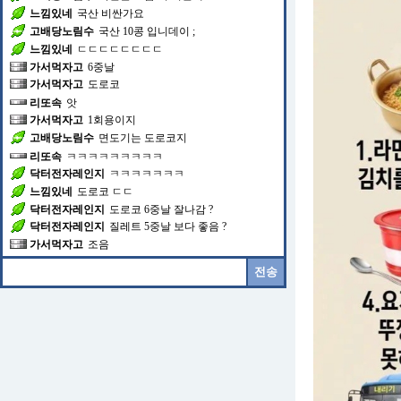
고배당노림수
국산 10콩 입니데이 ;
느낌있네
ㄷㄷㄷㄷㄷㄷㄷㄷ
가서먹자고
6중날
가서먹자고
도로코
리또속
앗
가서먹자고
1회용이지
고배당노림수
면도기는 도로코지
리또속
ㅋㅋㅋㅋㅋㅋㅋㅋㅋ
닥터전자레인지
ㅋㅋㅋㅋㅋㅋㅋ
느낌있네
도로코 ㄷㄷ
닥터전자레인지
도로코 6중날 잘나감 ?
닥터전자레인지
질레트 5중날 보다 좋음 ?
가서먹자고
조음
닥터전자레인지
오