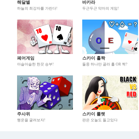
해달별
바카라
하늘의 최강자를 가린다!
두근두근 악마의 게임!
페어게임
스카이 홀짝
아슬아슬한 한끗 승부!
둘중 하나만 골라 홀 OR 짝?
주사위
스카이 룰렛
행운을 굴려보자!
판은 오늘도 돌고있다