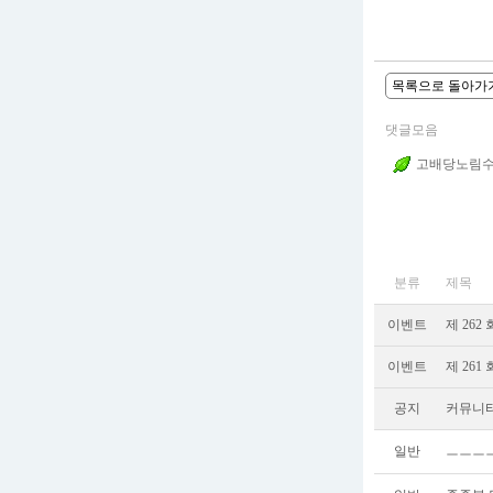
목록으로 돌아가
댓글모음
고배당노림
분류
제목
이벤트
제 262
이벤트
제 261
공지
커뮤니티
일반
ㅡㅡㅡ