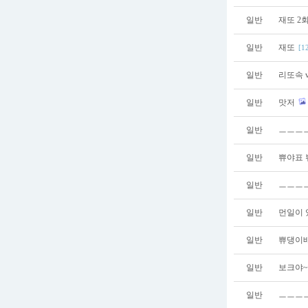
일반
재또 2
일반
재또
[1
일반
리또속 
일반
맛저
일반
ㅡㅡㅡ
일반
쀼야표
일반
ㅡㅡㅡㅡ
일반
먼일이 
일반
쀼댕이배
일반
보크야~
일반
ㅡㅡㅡㅡ