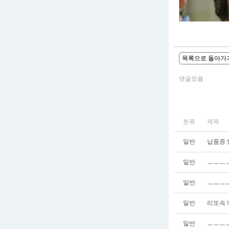
목록으로 돌아가
댓글모음
분류
제목
일반
납품중 
일반
ㅡㅡㅡ
일반
ㅡㅡㅡ
일반
리또속 
일반
ㅡㅡㅡㅡ