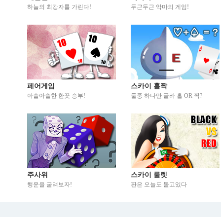
하늘의 최강자를 가린다!
두근두근 악마의 게임!
페어게임
스카이 홀짝
아슬아슬한 한끗 승부!
둘중 하나만 골라 홀 OR 짝?
주사위
스카이 룰렛
행운을 굴려보자!
판은 오늘도 돌고있다