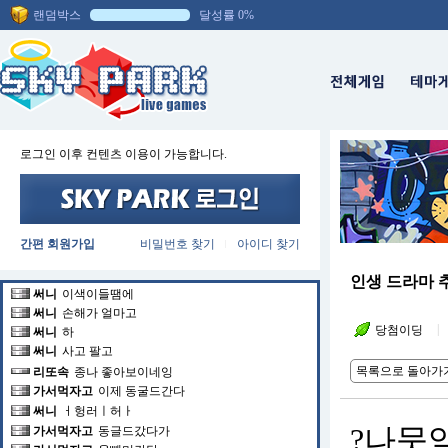
랜덤박스
달성률 0%
돕바
모르지,,
리또속
이런
리또속
ㅎㅎ
돕바
대패 좋아 한다
닥터전자레인지
대패에 원수진 사람인가 ..
닥터전자레인지
ㅋㅋㅋㅋㅋㅋㅋㅋㅋㅋㅋ
가서먹자고
물어바라
로그인 이후 컨텐츠 이용이 가능합니다.
써니
하
써니
흐발
닥터전자레인지
싫다
가서먹자고
원수졋어요?
써니
괴롭네
간편 회원가입
비밀번호 찾기
아이디 찾기
|
닥터전자레인지
ㅋㅋㅋㅋㅋㅋㅋ
닥터전자레인지
ㅋㅋㅋㅋㅋㅋㅋㅋㅋㅋㅋㅋ
인생 드라마 추천
써니
이색이들땜에
써니
손해가 얼마고
|
당첨이딩
써니
하
써니
사고 팔고
목록으로 돌아가
리또속
종나 좋아보이네잉
가서먹자고
이제 동굴드간다
써니
ㅓ헝러ㅣ허ㅏ
?나뭇
가서먹자고
동글드갔다가