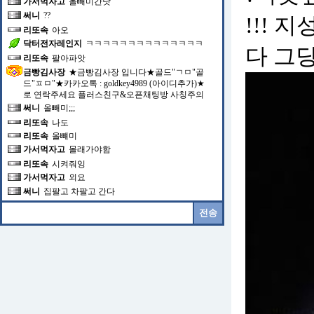
가서먹자고
올빼미간닷
써니
??
!!!
리또속
아오
닥터전자레인지
ㅋㅋㅋㅋㅋㅋㅋㅋㅋㅋㅋㅋㅋㅋ
다 그
리또속
팔아파앗
금빵김사장
★금빵김사장 입니다★골드"ㄱㅁ"골
드"ㅍㅁ"★카카오톡 : goldkey4989 (아이디추가)★
로 연락주세요 플러스친구&오픈채팅방 사칭주의
써니
올빼미;;;
리또속
나도
리또속
올뺴미
가서먹자고
몰래가야함
리또속
시켜줘잉
가서먹자고
외요
써니
집팔고 차팔고 간다