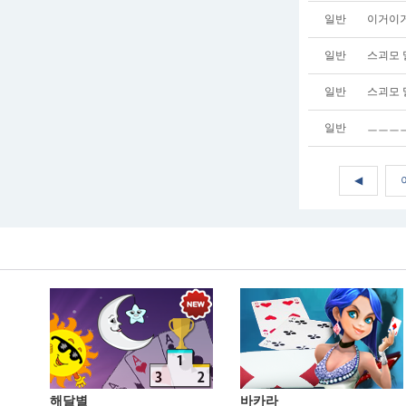
일반
이거이거
일반
스괴모 
일반
스괴모 
일반
ㅡㅡㅡ
◀
해달별
바카라