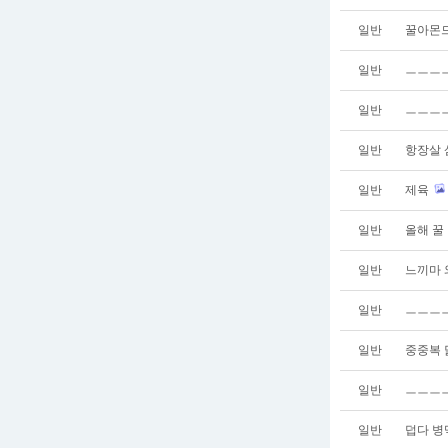
일반
꿀아몬드
일반
ㅡㅡㅡ
일반
ㅡㅡㅡㅡ
일반
항장살 
일반
제육
일반
올해 꿀
일반
느끼마 
일반
ㅡㅡㅡ
일반
중중복 
일반
ㅡㅡㅡㅡ
일반
덥다 병