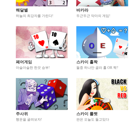
해달별
바카라
하늘의 최강자를 가린다!
두근두근 악마의 게임!
페어게임
스카이 홀짝
아슬아슬한 한끗 승부!
둘중 하나만 골라 홀 OR 짝?
주사위
스카이 룰렛
행운을 굴려보자!
판은 오늘도 돌고있다