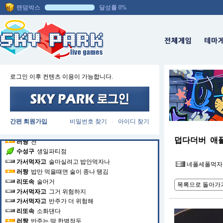
러짱
멀다
랜덤박스
달성률 0%
러짱
9층이라
비굿
ㄷㄷㄷㄷ
가서먹자고
ㅡㅡ
쿠쿠쿠고
ㅋㅋ
쿠쿠쿠고
밥차어1
리또속
이런
수성구
쿠쿠쿠고님
로그인 이후 컨텐츠 이용이 가능합니다.
러짱
편의점가서 나중에 그거머거봐야겟네
러짱
곰탕 불닭
수성구
내일 생일인 기념으로 골드점
가서먹자고
스팍안하면 술안먹는데 나는
간편 회원가입
비밀번호 찾기
아이디 찾기
수성구
생일인 기념으로 이벤트좀
|
러짱
밥안먹으면 술안마시는데
덥다더버 애
러짱
전
수성구
생일파티점
가서먹자고
술마실려고 밥안먹자나
네폴세폴먹자
러짱
밥만 먹을때면 술이 종나 땡김
리또속
술머거
목록으로 돌아가
가서먹자고
그거 위험하지
가서먹자고
반주가 더 위험해
리또속
소화댄다
러짱
반주는 딱 한병정두