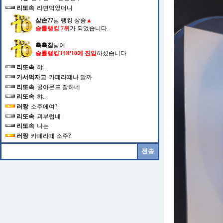
리또속
라면먹었더니
삼손77
님 랭킹 상승
▲
승률랭킹 7위
가 되었습니다.
촉촉칩
님이
승률랭킹TOP10에 진입
하셨습니다.
리또속
햐..
가서먹자고
카페라뗴나 말까
리또속
꿀아몬드 잘하네
리또속
햐..
러짱
소주에여?
리또속
괴부럽네
리또속
나는
러짱
카페라떼 소주?