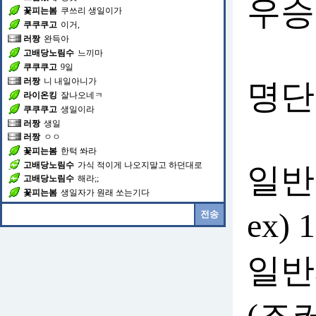
우승
쿠쿠쿠고
이거,
러짱
완득아
고배당노림수
느끼마
쿠쿠쿠고
9일
러짱
니 내일아니가
라이온킹
잘나오네ㅋ
명단
쿠쿠쿠고
생일이라
러짱
생일
러짱
ㅇㅇ
꽃피는봄
한턱 쏴라
고배당노림수
가식 적이게 나오지말고 하던대로
고배당노림수
해라;;
일반
꽃피는봄
생일자가 원래 쏘는기다
쿠쿠쿠고
오늘 마시고삐뚤어질라고
ex
일반
(조