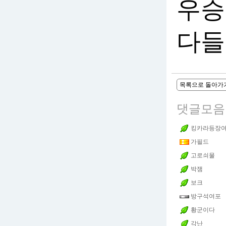
우승
다들
목록으로 돌아가
댓글모음
킹카라등장
가필드
고로쇠물
박잼
보크
방구석여포
황군이다
각난