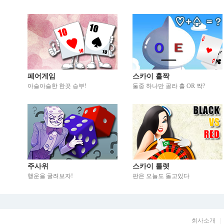
페어게임
스카이 홀짝
아슬아슬한 한끗 승부!
둘중 하나만 골라 홀 OR 짝?
주사위
스카이 룰렛
행운을 굴려보자!
판은 오늘도 돌고있다
회사소개
|