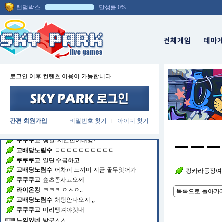
꽃피는봄
아몬드 업 !
랜덤박스
달성률 0%
고배당노림수
느끼미 지금 골두잇어가
라이온킹
ㅇㅅㅇ
고배당노림수
어차피 채팅하기 싫은데
라이온킹
맞나ㅋ
꽃피는봄
느끼마 급식좀 ㅇㅅㅇ
그가돌아왔다
ㅋㅋㅋㅋㅋㅋ
고배당노림수
어쩔수없이 꾸라몬드님이 골드줫으니
로그인 이후 컨텐츠 이용이 가능합니다.
까
고배당노림수
대답한기지 ;;
러짱
지우개까지썻는데
그가돌아왔다
느잘알 곱배씨
러짱
찌밤.,.
간편 회원가입
비밀번호 찾기
아이디 찾기
|
쿠쿠쿠고
생일7시간전이내잉?
ㅡㅡㅡ
고배당노림수
ㄷㄷㄷㄷㄷㄷㄷㄷㄷㄷ
쿠쿠쿠고
일단 수금하고
고배당노림수
어차피 느끼미 지금 골두잇어가
쿠쿠쿠고
슾츠좀사고오께
킹카라등장여
라이온킹
ㅋㅋㅋ ㅇㅅㅇ..
고배당노림수
채팅안나오지 ;;
목록으로 돌아가
쿠쿠쿠고
미리땡겨야겟내
느낌있네
방긋ㅅㅅ
꽃피는봄
쿠쓰리 생일이가