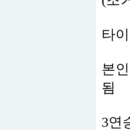
타이
본인
됨
3연