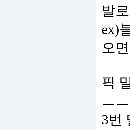
발로
ex
오면 
픽 
ㅡㅡ
3번