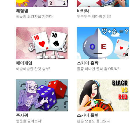
해달별
바카라
하늘의 최강자를 가린다!
두근두근 악마의 게임!
페어게임
스카이 홀짝
아슬아슬한 한끗 승부!
둘중 하나만 골라 홀 OR 짝?
주사위
스카이 룰렛
행운을 굴려보자!
판은 오늘도 돌고있다