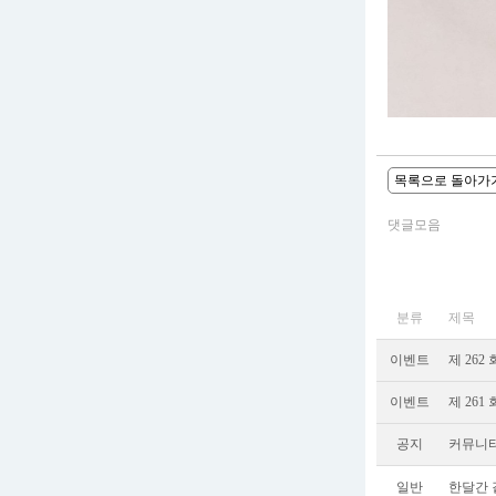
목록으로 돌아가
댓글모음
분류
제목
이벤트
제 262
이벤트
제 261
공지
커뮤니티
일반
한달간 