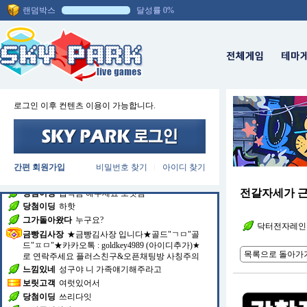
랜덤박스
달성률 0%
채팅방에 입장하셨습니다.
그가돌아왔다
싸우는거 아입니다
느낌있네
부탁하게
그가돌아왔다
자주 있는 일이죠
보릿고객
아그런건가요
그가돌아왔다
돈이 오고 가는곳에 요정도 트레쉬토
크는
로그인 이후 컨텐츠 이용이 가능합니다.
그가돌아왔다
기본 매너죠
보릿고객
제가 원래 알던분들은
최진욱
ㅋㅋㅋㅋㅋㅋ
당첨이딩
쓰리다
당첨이딩
ㅆㅡ려
간편 회원가입
비밀번호 찾기
아이디 찾기
|
보릿고객
요즘 다안보이네요
전갈자세가 
당첨이딩
급식좀 해주세요 보릿님
당첨이딩
하핫
그가돌아왔다
누구요?
닥터전자레인
금빵김사장
★금빵김사장 입니다★골드"ㄱㅁ"골
드"ㅍㅁ"★카카오톡 : goldkey4989 (아이디추가)★
목록으로 돌아가
로 연락주세요 플러스친구&오픈채팅방 사칭주의
느낌있네
성구야 니 가족얘기해주라고
보릿고객
여럿있어서
당첨이딩
쓰리다잇