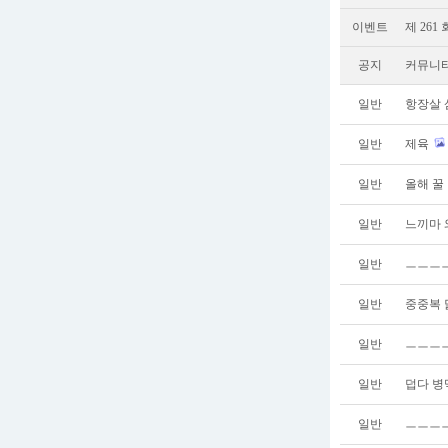
이벤트
제 261
공지
커뮤니티
일반
항장살 
일반
제육
일반
올해 꿀
일반
느끼마 
일반
ㅡㅡㅡ
일반
중중복 
일반
ㅡㅡㅡㅡ
일반
덥다 병
일반
ㅡㅡㅡㅡ