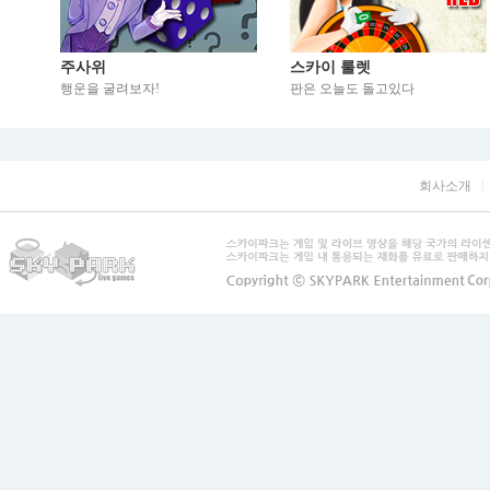
주사위
스카이 룰렛
행운을 굴려보자!
판은 오늘도 돌고있다
회사소개
|