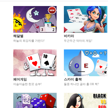
해달별
바카라
하늘의 최강자를 가린다!
두근두근 악마의 게임!
페어게임
스카이 홀짝
아슬아슬한 한끗 승부!
둘중 하나만 골라 홀 OR 짝?