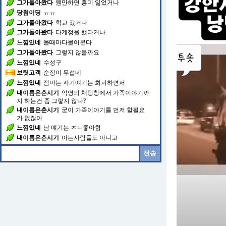
그가돌아왔다
웬만하면 흥미 잃었거나
당첨이딩
ㅠㅠ
그가돌아왔다
학교 갔거나
그가돌아왔다
다계정을 했다거나
느낌있네
올때마다물어본다
그가돌아왔다
그렇지 않을까요
느낌있네
수성구
보릿고객
순장이 무섭네
느낌있네
점마는 자기얘기는 회피하면서
내이름은춘시기
익명의 채팅창에서 가족이야기까
지 하는건 좀 그렇지 않나?
내이름은춘시기
굳이 가족이야기를 먼저 할필요
가 없잖아
느낌있네
남 얘기는 ㅈㄴ좋아함
내이름은춘시기
아는사람들도 아니고