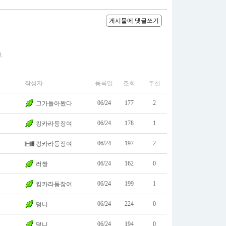
게시물에 댓글쓰기
.
작성자
등록일
조회
추천
06/24
177
2
그가돌아왔다
06/24
178
1
킹카라등장여
06/24
197
2
킹카라등장여
06/24
162
0
러짱
06/24
199
1
킹카라등장여
06/24
224
0
덩니
06/24
194
0
덩니