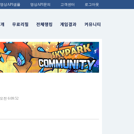
영상API샘플
영상API문의
고객센터
로그아웃
 오전 6:09:52