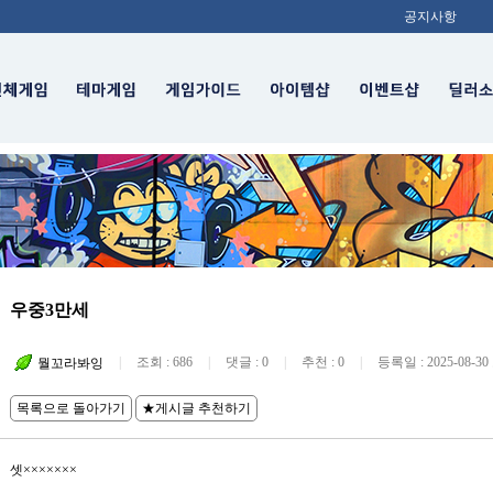
공지사항
우중3만세
|
조회 : 686
|
댓글 : 0
|
추천 : 0
|
등록일 : 2025-08-30
뭘꼬라봐잉
목록으로 돌아가기
★게시글 추천하기
셋×××××××