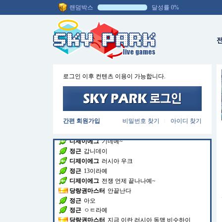
랜덤박스
달성률 0%
채팅방에 입장하셨습니다.
당랑권마스터
아파도오~
당랑권마스터
유영우 인가 금마 노래부르는거
당랑권마스터
줠라 멋있던데
로그인 이후 컨텐츠 이용이 가능합니다.
디제이에그
숩지가 않으예에~
정근
ㅋㅋㅋㅋㅋㅋㅋㅋㅋ
정근
한번 더 주나예
정근
3연 1끗
디제이에그
전쟁 참
간편 회원가입
비밀번호 찾기
아이디 찾기
|
디제이에그
기네예~
정근
갑니데이
디제이에그
러시아 우크
정근
13이라예
디제이에그
전쟁 언제 끝나나예~
당랑권마스터
안끝난다
정근
아오
정근
ㅇㅌ라예
당랑권마스터
지금 이란 러시아 동맹 비슷하이
금빵김사장
★금빵김사장 입니다★골드"ㄱㅁ"골