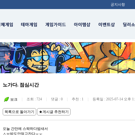
공지사항
노가다. 점심시간
|
조회 : 724
|
댓글 : 0
|
추천 : 1
|
등록일 : 2025-07-14 오후 1:
보크
목록으로 돌아가기
★게시글 추천하기
오늘 간만에 스팍하다밤새서
ㅅㅂ밥도안먹고잔다ㅜㅜ