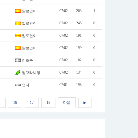
07/02
263
1
알로건이
07/02
245
0
알로건이
07/02
191
0
알로건이
07/02
199
0
알로건이
07/02
182
0
리또속
07/02
134
0
뭘꼬라봐잉
07/01
198
0
덩니
5
16
17
18
다음
▶