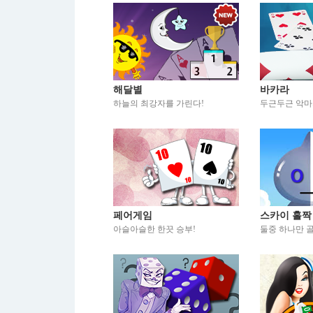
해달별
바카라
하늘의 최강자를 가린다!
두근두근 악마
페어게임
스카이 홀짝
아슬아슬한 한끗 승부!
둘중 하나만 골