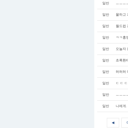
일반
ㅡㅡㅡ
일반
물하고 
일반
월드컵 
일반
ㅋㅋ홍
일반
오늘자 
일반
초록환타
일반
허허허 
일반
ㄷ ㄷ ㄷ
일반
ㅡㅡㅡㅡ
일반
나에게.
◀