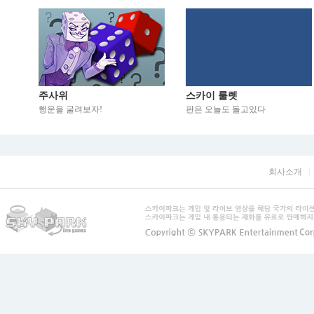
주사위
스카이 룰렛
행운을 굴려보자!
판은 오늘도 돌고있다
회사소개
|