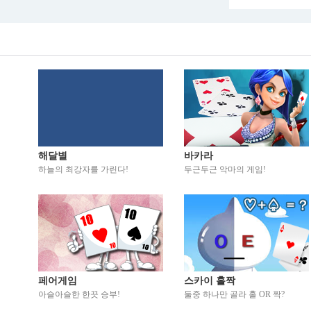
해달별
바카라
하늘의 최강자를 가린다!
두근두근 악마의 게임!
페어게임
스카이 홀짝
아슬아슬한 한끗 승부!
둘중 하나만 골라 홀 OR 짝?