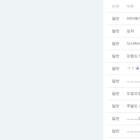
분류
제목
일반
야미에
일반
성의
일반
식사하
일반
강원도 
일반
ㄱㄱ
일반
ㅡㅡㅡ
일반
오덮오
일반
주말도 
일반
ㅡㅡㅡ오
일반
ㅡㅡㅡㅡ