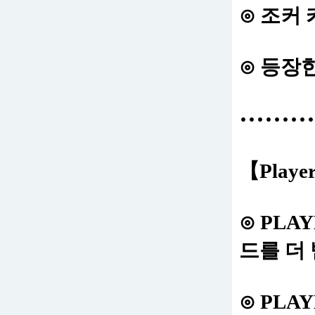
⊙ 조커
⊙ 등장
·········
【Player
⊙
PLAY
드를
더
⊙
PLAY