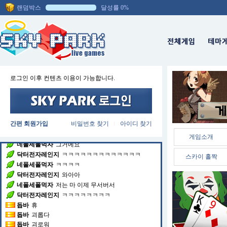
랜덤박스
가서먹자고
문빨리
달성률 0%
가서먹자고
여러주세여
돕바
차은우가 조끼니 진 입고 나오면
써니
하
써니
;;;;
돕바
바로 빠라준다
써니
ㄹ히ㅏ어리ㅓㅎㅁ
돕바
다 구라다
로그인 이후 컨텐츠 이용이 가능합니다.
돕바
문열어놧다니까
돕바
ㅅㅂ
네폴세폴먹자
이제 상큼하게 박스티에 헐렁한 힙합
바지
간편 회원가입
비밀번호 찾기
아이디 찾기
돕바
느그집에서 일단 나와라
|
네폴세폴먹자
그거에요
게임소개
닥터전자레인지
ㅋㅋㅋㅋㅋㅋㅋㅋㅋㅋㅋㅋㅋ
네폴세폴먹자
ㅋㅋㅋㅋ
스카이 홀짝
닥터전자레인지
와아아
네폴세폴먹자
저는 마 이제 무서버서
닥터전자레인지
ㅋㅋㅋㅋㅋㅋㅋㅋ
돕바
휴
돕바
괴롭다
돕바
괴로워
닥터전자레인지
ㅋㅋㅋㅋㅋㅋㅋㅋ