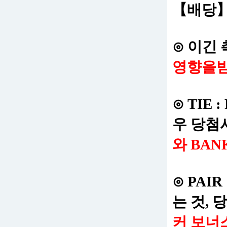
【배당
⊙
이긴
영향을받
⊙
TIE 
우
당첨
와
BAN
⊙
PAIR 
는
것
,
당
커 보너