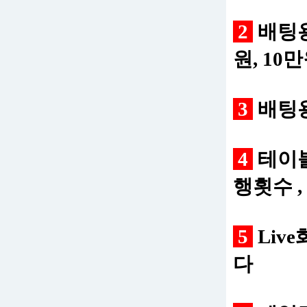
2
배팅
원, 10
3
배팅
4
테이
행횟수 
5
Liv
다