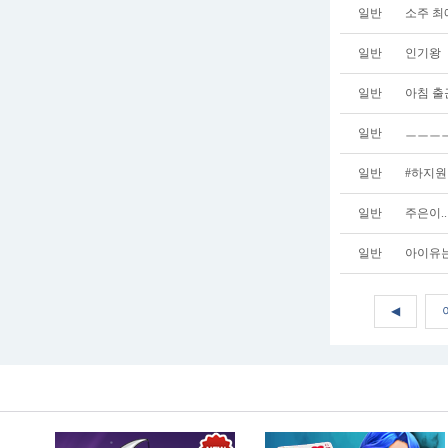
일반
소주 최
일반
인기왕
일반
아침 출
일반
ㅡㅡㅡㅡ
일반
#하지원
일반
주은이.
일반
아이유
◀