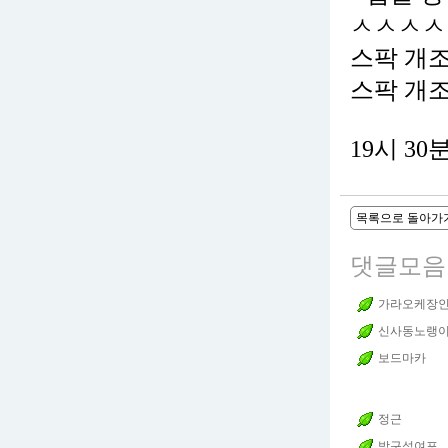
ㅅㅅㅅㅅ
스팍 개
스팍 개
19시 30
목록으로 돌아가
댓글모음
가라오케장
신사동노랭
보드마카
정근
방구석여포