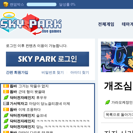
랜덤박스
달성률 0%
채팅방에 입장하셨습니다.
돕바
이제트레이드는 없지
돕바
아빠랑 연끈어서 이제 안옴
돕바
문 잠겻음
로그인 이후 컨텐츠 이용이 가능합니다.
가서먹자고
대이동은 가능
돕바
민족대이동이면
닥터전자레인지
ㅋㅋㅋㅋㅋㅋㅋㅋㅋㅋㅋㅋㅋ
돕바
바로 출동
간편 회원가입
비밀번호 찾기
아이디 찾기
|
닥터전자레인지
ㅋㅋㅋㅋㅋㅋㅋㅋ
닥터전자레인지
ㅜㅜ
개조심
돕바
그거는 막을수 없지
돕바
근데 형이 봣을때
닥터전자레인지
후우우
가라오케장인
가서먹자고
마당이 당뇨걸리겠네 이제
돕바
이제 조용하다
목록으로 돌아가
닥터전자레인지
슬프네
닥터전자레인지
ㅋㅋㅋㅋㅋㅋㅋㅋㅋㅋㅋㅋㅋㅋㅋ
닥터전자레인지
당뇨 ㅋㅋㅋㅋㅋㅋㅋㅋㅋㅋㅋㅋㅋ
돕바
마당이 다요트 약 먹음