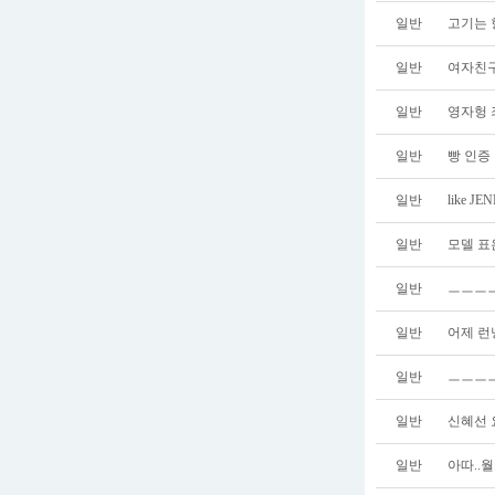
일반
고기는 
일반
여자친구
일반
영자헝 
일반
빵 인증
일반
like JE
일반
모델 표
일반
ㅡㅡㅡㅡ
일반
어제 런
일반
ㅡㅡㅡㅡ
일반
신혜선 
일반
아따..