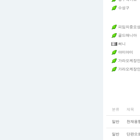
수성구
피임의중요
골드매니아
써니
야미야미
가라오케장
가라오케장
분류
제목
일반
천재용형
일반
단판으로