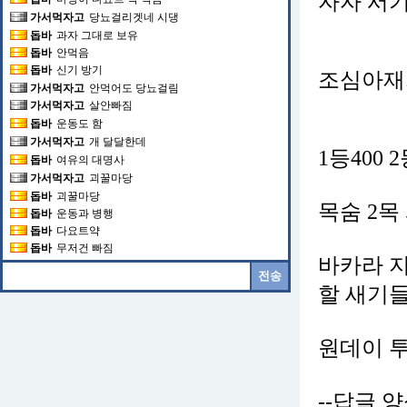
자자 서기
가서먹자고
당뇨걸리겟네 시댕
돕바
과자 그대로 보유
돕바
안먹음
돕바
신기 방기
조심아재
가서먹자고
안먹어도 당뇨걸림
가서먹자고
살안빠짐
돕바
운동도 함
가서먹자고
개 달달한데
1등400 
돕바
여유의 대명사
가서먹자고
괴꿀마당
돕바
괴꿀마당
목숨 2목
돕바
운동과 병행
돕바
다요트약
돕바
무저건 빠짐
바카라 지
할 새기들
원데이 
--답글 