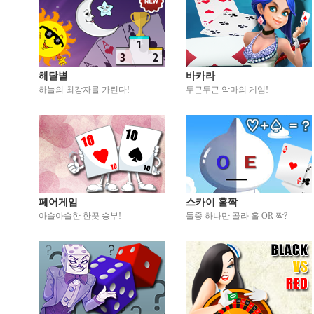
해달별
바카라
하늘의 최강자를 가린다!
두근두근 악마의 게임!
페어게임
스카이 홀짝
아슬아슬한 한끗 승부!
둘중 하나만 골라 홀 OR 짝?