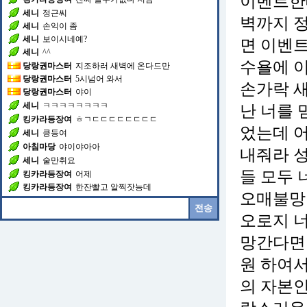
이벤트한대
세니
정근씨
벽까지 정
세니
손익이 좀
세니
보이시네예?
면 이벤
세니
^^
수욜에 
당랑권마스터
지조하러 새벽에 온다드만
당랑권마스터
5시넘어 와서
손가락 
당랑권마스터
야이
세니
ㅋㅋㅋㅋㅋㅋㅋㅋ
난 너를
킹카라등장여
ㅎㄱㄷㄷㄷㄷㄷㄷㄷㄷ
었는데 
세니
킁등여
아침마당
야이야아아
내줘라 
세니
술만취요
들 모두
킹카라등장여
어제
킹카라등장여
한잔빨고 알찍잣능데
오매불망
오로지 
망간다면
원 하여서
의 자본