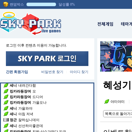
랜덤박스
달성률 0%
세니
루틴
세니
챙겨주세요
세니
ㅡㅡ
킹카라등장여
날씨
킹카라등장여
오늘왠일로
킹카라등장여
시원하누
내야추에룰루궁
다 똑같은
내야추에룰루궁
소리하네
로그인 이후 컨텐츠 이용이 가능합니다.
세니
다음주부터
세니
3~5도
세니
내려간대
세니
평균온도
간편 회원가입
비밀번호 찾기
아이디 찾기
|
정근
ㅋㅋㅋㅋㅋㅋㅋㅋㅋ
킹카라등장여
굿바이~기모노~
혜성기
세니
내려간다함
킹카라등장여
오
킹카라등장여
드디어
|
야미야미
킹카라등장여
가을오나
세니
가을와야
목록으로 돌아가
세니
아침 저녁
정근
잘하십니데이
세니
선선하이좋은데
킹카라등장여
진짜 살수가없다 지금