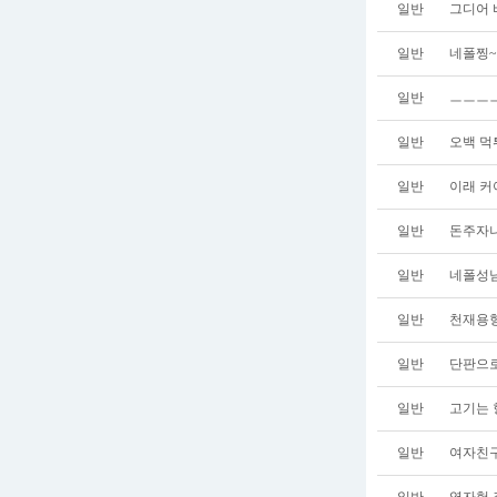
일반
그디어 
일반
네폴찡~
일반
ㅡㅡㅡㅡ
일반
오백 
일반
이래 커
일반
돈주자
일반
네폴성
일반
천재용형
일반
단판으로
일반
고기는 
일반
여자친구