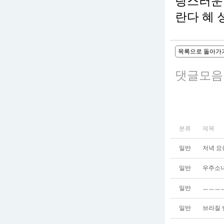
랑스러운
란다 혜 
목록으로 돌아가
댓글모음
분류
제목
일반
저녁 요
일반
우주소녀
일반
ㅡㅡㅡ
일반
브라질 