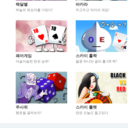
해달별
바카라
하늘의 최강자를 가린다!
두근두근 악마의 게임!
페어게임
스카이 홀짝
아슬아슬한 한끗 승부!
둘중 하나만 골라 홀 OR 짝?
주사위
스카이 룰렛
행운을 굴려보자!
판은 오늘도 돌고있다