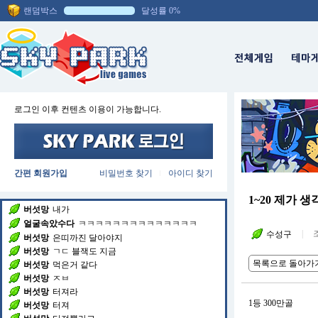
랜덤박스
달성률 0%
채팅방에 입장하셨습니다.
로그인 이후 컨텐츠 이용이 가능합니다.
얼굴속았수다
ㅜㅜ
닥터전자레인지
하앙 하앙
금빵김사장
★금빵김사장 입니다★골드"ㄱㅁ"골
드"ㅍㅁ"★카카오톡 : goldkey4989 (아이디추가)★
로 연락주세요 플러스친구&오픈채팅방 사칭주의
간편 회원가입
비밀번호 찾기
아이디 찾기
|
버섯망
일단 이번거 따고 은띠 달고
버섯망
생각해볼게
1~20 제가 
버섯망
내가
얼굴속았수다
ㅋㅋㅋㅋㅋㅋㅋㅋㅋㅋㅋㅋㅋㅋ
|
조
수성구
버섯망
은띠까진 달아야지
버섯망
ㄱㄷ 블잭도 지금
목록으로 돌아가
버섯망
먹은거 같다
버섯망
ㅈㅂ
버섯망
터져라
1등 300만골
버섯망
터져