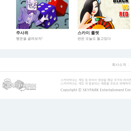
주사위
스카이 룰렛
행운을 굴려보자!
판은 오늘도 돌고있다
회사소개
|