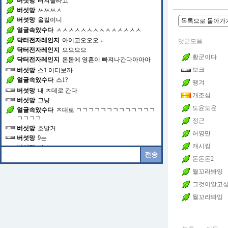
버섯망
터져뿔라고
버섯망
ㅆㅆㅆㅅ
버섯망
올킬이니
목록으로 돌아가
얼굴속았수다
ㅅㅅㅅㅅㅅㅅㅅㅅㅅㅅㅅㅅㅅㅅ
닥터전자레인지
아이고오오오ㅗ
댓글모음
닥터전자레인지
으으으으
황군이다
닥터전자레인지
온몸에 영혼이 빠져나간다아아아
보크
버섯망
스1 어디보까
얼굴속았수다
스1?
땡겨
버섯망
내 ㅈ데로 간다
개조심
버섯망
그냥
도윤도윤
얼굴속았수다
ㅈ대로 ㄱㄱㄱㄱㄱㄱㄱㄱㄱㄱㄱㄱㄱ
ㄱㄱㄱㄱ
정근
버섯망
흐발거
허영만
버섯망
9는
캐시킹
버섯망
씨
돈돈돈2
뭘꼬라봐잉
그것이알고
뭘꼬라봐잉