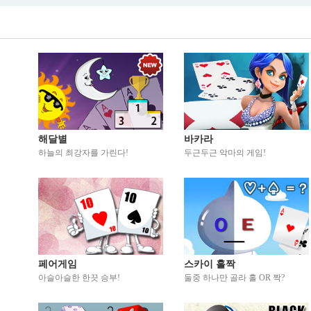
해달별
바카라
하늘의 최강자를 가린다!
두근두근 악마의 게임!
페어게임
스카이 홀짝
아슬아슬한 한끗 승부!
둘중 하나만 골라 홀 OR 짝?