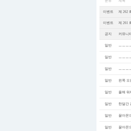
분류
제목
이벤트
제 262
이벤트
제 261
공지
커뮤니티
일반
ㅡㅡㅡ
일반
ㅡㅡㅡㅡ
일반
ㅡㅡㅡㅡ
일반
왼쪽 오
일반
올해 워
일반
한달간 
일반
꿀아몬드
일반
꿀아몬드