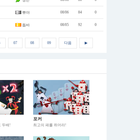
정근
08/06
84
0
쀼야
08/05
92
0
돕바
6
07
08
09
다음
▶
포커
 두배!
최고의 패를 쥐어라!