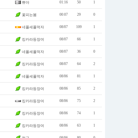
01:16
50
1
쀼야
00:07
29
0
꽃피는봄
08/07
109
1
네폴세폴먹자
08/07
66
1
킹카라등장여
08/07
36
0
네폴세폴먹자
08/07
64
2
킹카라등장여
08/06
81
1
네폴세폴먹자
08/06
85
2
킹카라등장여
08/06
75
2
킹카라등장여
08/06
74
1
킹카라등장여
08/06
63
1
킹카라등장여
08/06
80
0