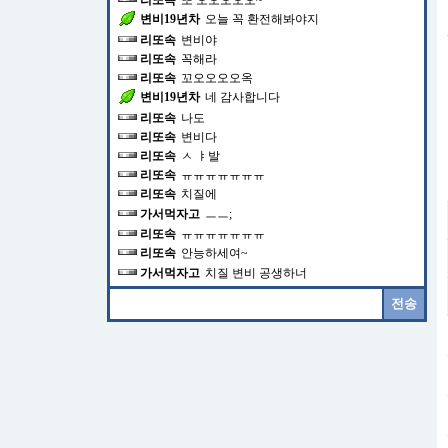
리또속
또 오오오오오~
변비19년차
오늘 꼭 환전해봐야지
리또속
변비야
리또속
꼭해라
리또속
꼬오오오오옥
변비19년차
네 감사합니다
리또속
나도
리또속
변비다
리또속
ㅅ ㅑ발
리또속
ㅠㅠㅠㅠㅠㅠㅠ
리또속
치질에
가서먹자고
ㅡㅡ;
리또속
ㅠㅠㅠㅠㅠㅠㅠ
리또속
안능하세여~
가서먹자고
치질 변비 공생하너