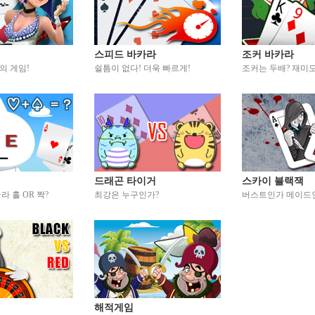
스피드 바카라
조커 바카라
의 게임!
쉴틈이 없다! 더욱 빠르게!
조커는 두배? 재미도
드래곤 타이거
스카이 블랙잭
라 홀 OR 짝?
최강은 누구인가?
버스트인가 메이드인
해적게임