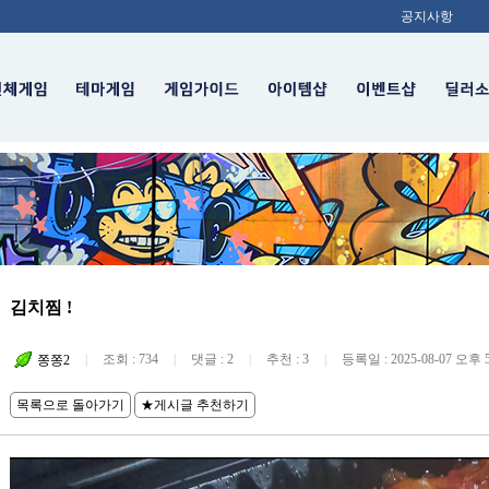
공지사항
김치찜 !
|
조회 : 734
|
댓글 : 2
|
추천 : 3
|
등록일 : 2025-08-07 오후 5
쫑쫑2
목록으로 돌아가기
★게시글 추천하기