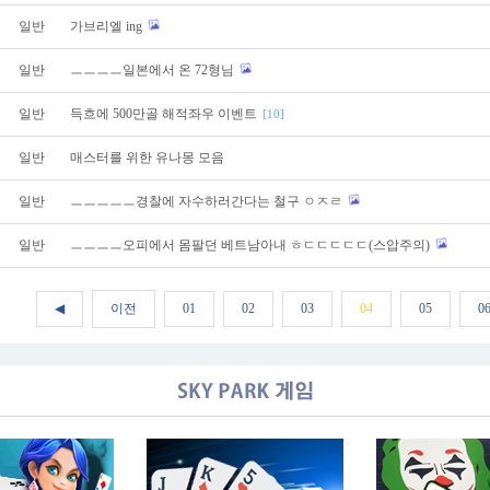
일반
가브리엘 ing
일반
ㅡㅡㅡㅡ일본에서 온 72형님
일반
득흐에 500만골 해적좌우 이벤트
[10]
일반
매스터를 위한 유나몽 모음
일반
ㅡㅡㅡㅡㅡ경찰에 자수하러간다는 철구 ㅇㅈㄹ
일반
ㅡㅡㅡㅡ오피에서 몸팔던 베트남아내 ㅎㄷㄷㄷㄷㄷ(스압주의)
◀
이전
01
02
03
04
05
0