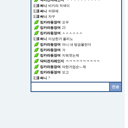
써니
비키라 저색이
써니
커뮤에
써니
자꾸
킹카라등장여
오우
킹카라등장여
23
킹카라등장여
ㅅㅅㅅㅅㅅㅅ
써니
이상한거 올리노
킹카라등장여
아니 내 방금올린더
킹카라등장여
거
킹카라등장여
지워졋는제
닥터전자레인지
ㅋㅋㅋㅋㅋㅋㅋㅋㅋㅋ
킹카라등장여
야한거업순ㄴ제
킹카라등장여
모고
써니
?
킹카라등장여
ㅅㅂ