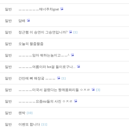
일반
ㅡㅡㅡㅡㅡㅡ매너주차goat
일반
담배
일반
정근햄 이 승연이 그승연입니까?
[1]
일반
오늘의 짤줍짤줍
일반
ㅡㅡㅡㅡ임마 뭐하는놈이고ㅡㅡ^
일반
ㅡㅡㅡㅡ여름이라 hot걸 들이로구나...
일반
간만에 뼈 해장궄 ㅡㅡㅡ
[1]
일반
ㅡㅡㅡㅡ미국서 걸렸다는 짱깨몸퐈리들 ㅇㅈㄹ
[3]
일반
ㅡㅡㅡㅡㅡ요즘mz들의 사진 ㅇㅈㄹ
일반
랜박
[10]
일반
이벤또 합니다
[11]