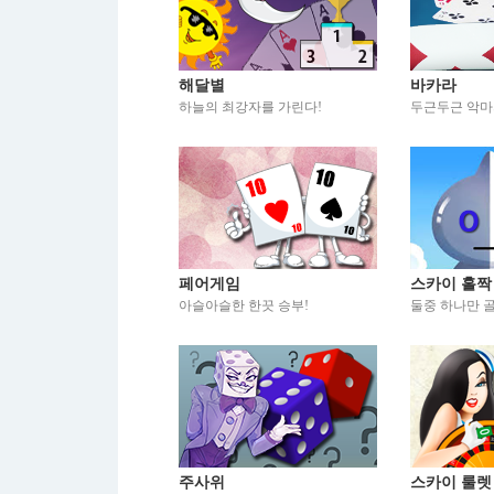
해달별
바카라
하늘의 최강자를 가린다!
두근두근 악마
페어게임
스카이 홀짝
아슬아슬한 한끗 승부!
둘중 하나만 골
주사위
스카이 룰렛