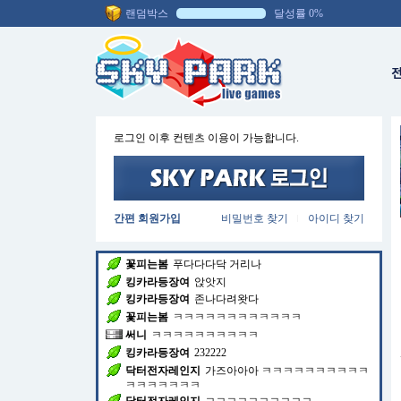
닥터전자레인지
실패했네 ...
랜덤박스
달성률 0%
닥터전자레인지
흠
써니
ㅋㅋㅋㅋㅋㅋㅋㅋㅋㅋ
써니
ㅋㅋㅋㅋㅋㅋ
간신히버틴다
리필 황금칩들고 지옥의 판떄기 뿌시
러 갑시다
닥터전자레인지
좋은 기회였는데 ... 후우
닥터전자레인지
ㅜㅜㅜㅜ
로그인 이후 컨텐츠 이용이 가능합니다.
킹카라등장여
ㅈ될뻔햇네
킹카라등장여
하
얼굴속았수다
ㅋㅋㅋㅋㅋㅋㅋㅋㅋㅋㅋㅋㅋㅋㅋㅋ
ㅋ
써니
ㅋㅋㅋㅋㅋㅋㅋㅋㅋㅋㅋㅋㅋㅋㅋㅋ
간편 회원가입
비밀번호 찾기
아이디 찾기
|
꽃피는봄
밴기에 앉았나
꽃피는봄
푸다다다닥 거리나
킹카라등장여
앉앗지
킹카라등장여
존나다려왓다
꽃피는봄
ㅋㅋㅋㅋㅋㅋㅋㅋㅋㅋㅋㅋ
써니
ㅋㅋㅋㅋㅋㅋㅋㅋㅋㅋ
킹카라등장여
232222
닥터전자레인지
가즈아아아 ㅋㅋㅋㅋㅋㅋㅋㅋㅋㅋ
ㅋㅋㅋㅋㅋㅋㅋ
닥터전자레인지
ㄱㄱㄱㄱㄱㄱㄱㄱㄱㄱ