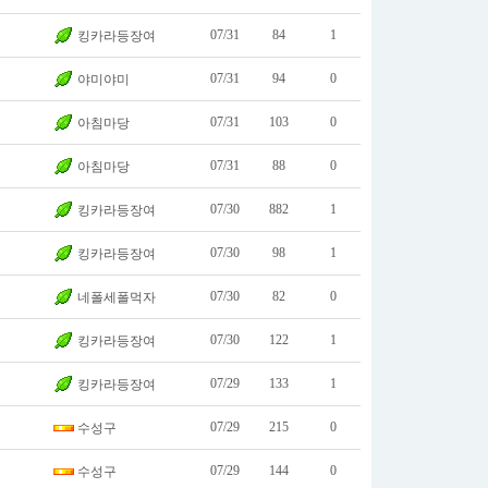
07/31
84
1
킹카라등장여
07/31
94
0
야미야미
07/31
103
0
아침마당
07/31
88
0
아침마당
07/30
882
1
킹카라등장여
07/30
98
1
킹카라등장여
07/30
82
0
네폴세폴먹자
07/30
122
1
킹카라등장여
07/29
133
1
킹카라등장여
07/29
215
0
수성구
07/29
144
0
수성구