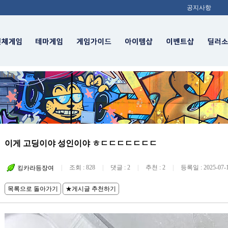
공지사항
이게 고딩이야 성인이야 ㅎㄷㄷㄷㄷㄷㄷㄷ
|
조회 : 828
|
댓글 : 2
|
추천 : 2
|
등록일 : 2025-07-1
킹카라등장여
목록으로 돌아가기
★게시글 추천하기