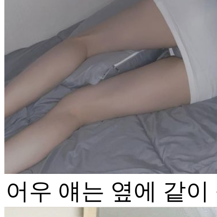
어우 얘는 옆에 같이