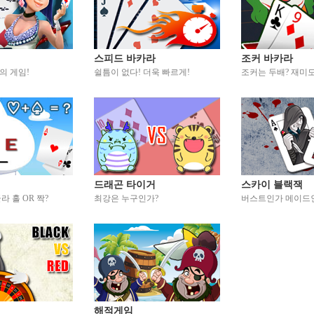
스피드 바카라
조커 바카라
의 게임!
쉴틈이 없다! 더욱 빠르게!
조커는 두배? 재미도
드래곤 타이거
스카이 블랙잭
라 홀 OR 짝?
최강은 누구인가?
버스트인가 메이드인
해적게임