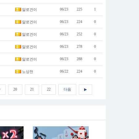
06/23
225
1
알로건이
06/23
224
0
알로건이
06/23
252
0
알로건이
06/23
278
0
알로건이
06/23
288
0
알로건이
06/22
224
0
노상천
9
20
21
22
다음
▶