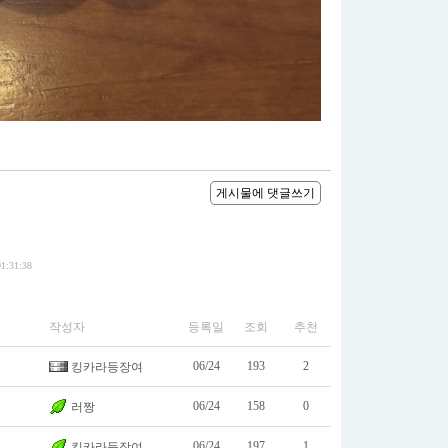
게시물에 댓글쓰기
01:31:38
작성자
등록일
조회
추천
06/24
193
2
킹카라등장여
06/24
158
0
러짱
06/24
197
1
킹카라등장여