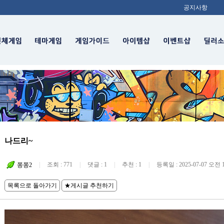
공지사항
나드리~
|
조회 : 771
|
댓글 : 1
|
추천 : 1
|
등록일 : 2025-07-07 오전 1
쫑쫑2
목록으로 돌아가기
★게시글 추천하기