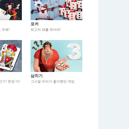
포커
 두배!
최고의 패를 쥐어라!
삼치기
가? 한장 더!
그시절 우리가 좋아했던 게임