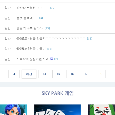
일반
바카라 저격전 ㄱㄱㄱㄱ
[10]
일반
룰렛 블랙 레드
[13]
일반
댓글 하나쓱 달아라
[13]
일반
600골로 4천골 만들긱ㄱㄱㄱㄱㄱㄱㄱㄱㄱㄱㄱㄱㄱ
[12]
일반
600골로 5천골 만들기
[11]
일반
지루박의 진심어린 사과
[2]
◀
이전
14
15
16
17
18
1