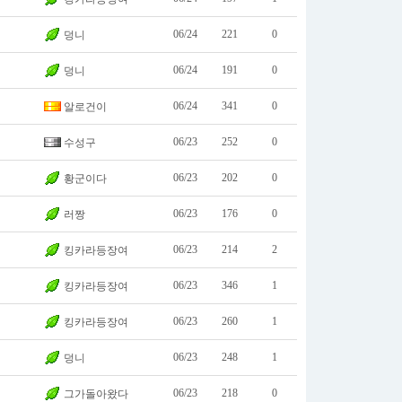
06/24
221
0
덩니
06/24
191
0
덩니
06/24
341
0
알로건이
06/23
252
0
수성구
06/23
202
0
황군이다
06/23
176
0
러짱
06/23
214
2
킹카라등장여
06/23
346
1
킹카라등장여
06/23
260
1
킹카라등장여
06/23
248
1
덩니
06/23
218
0
그가돌아왔다