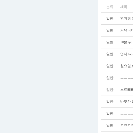
분류
제목
일반
영자형 
일반
커뮤니티
일반
10분 
일반
덩니 니
일반
월요일
일반
ㅡㅡㅡㅡ
일반
스트래티
일반
바닷가 
일반
ㅡㅡㅡㅡ
일반
ㅋㅋㅋ