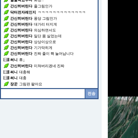
얼굴속았수다
화앙!!
간신히버틴다
줄그림인가
닥터전자레인지
ㅋㅋㅋㅋㅋㅋㅋㅋㅋㅋㅋㅋㅋ
간신히버틴다
퐁당 그림인가
간신히버틴다
대가리 터지게
간신히버틴다
의심하면서도
간신히버틴다
일단 몸 실었는데
간신히버틴다
상상이상으로
간신히버틴다
기가막히게
간신히버틴다
진짜 줄이 쫙 늘어납니다
써니
휴;;
간신히버틴다
미쳐버리겠네 진짜
써니
대충해
써니
대충
장꾼
그림판 팔아요