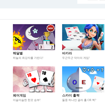
해달별
바카라
하늘의 최강자를 가린다!
두근두근 악마의 게임!
페어게임
스카이 홀짝
아슬아슬한 한끗 승부!
둘중 하나만 골라 홀 OR 짝?