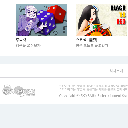
주사위
스카이 룰렛
행운을 굴려보자!
판은 오늘도 돌고있다
회사소개
|