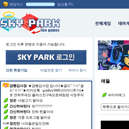
랜덤박스
달성률 0%
채팅방에 입장하셨습니다.
간신히버틴다
오늘 멘탈
간신히버틴다
제대로
간신히버틴다
잡고
간신히버틴다
동까스 제육
정진만
징하네잉
간신히버틴다
곱배기
로그인 이후 컨텐츠 이용이 가능합니다.
간신히버틴다
든든하게 먹으러
간신히버틴다
새 출발했는데
간신히버틴다
영자형님
간신히버틴다
이 줄끓길떄까지 쭉
간신히버틴다
밀어주십쇼
간편 회원가입
비밀번호 찾기
아이디 찾기
|
간신히버틴다
다같이 돈 복사하러 갑시다
장꾼
돼지고기 팔아요
얘들
금빵김사장
★금빵김사장 입니다★골드"ㄱㅁ"골
드"ㅍㅁ"★카카오톡 : goldkey4989 (아이디추가)★
로 연락주세요 플러스친구&오픈채팅방 사칭주의
파이어에그
장꾼
사람고기 팔아요
간신히버틴다
와!!!!!!!!!!!!!!!
목록으로 돌아가
간신히버틴다
진짜 찐줄이네
장꾼
각종 프로그램 팔아요
정진만
너의들은일도안해