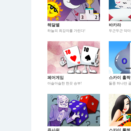
해달별
바카라
하늘의 최강자를 가린다!
두근두근 악마
페어게임
스카이 홀짝
아슬아슬한 한끗 승부!
둘중 하나만 골
주사위
스카이 룰렛