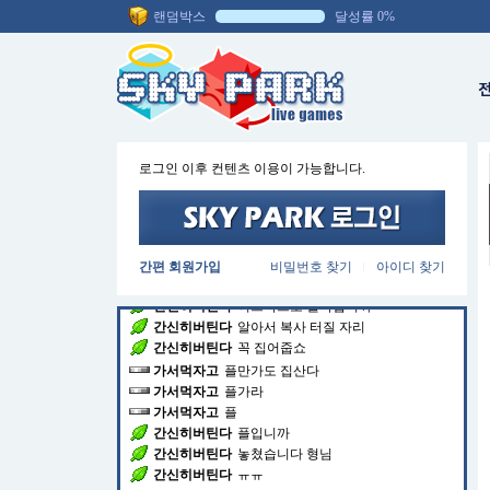
랜덤박스
달성률 0%
채팅방에 입장하셨습니다.
간신히버틴다
형님들 보시기에
로그인 이후 컨텐츠 이용이 가능합니다.
간신히버틴다
이거
얼굴속았수다
ㅋㅋㅋㅋㅋㅋㅋㅋㅋㅋ
간신히버틴다
이번 판 어느쪽으로
간신히버틴다
튈 각입니까
닥터전자레인지
하앙?
간편 회원가입
비밀번호 찾기
아이디 찾기
|
가서먹자고
여럿 심심한가보네
간신히버틴다
어느쪽으로 튈각입니까
간신히버틴다
알아서 복사 터질 자리
간신히버틴다
꼭 집어줍쇼
가서먹자고
플만가도 집산다
가서먹자고
플가라
가서먹자고
플
간신히버틴다
플입니까
간신히버틴다
놓쳤습니다 형님
간신히버틴다
ㅠㅠ