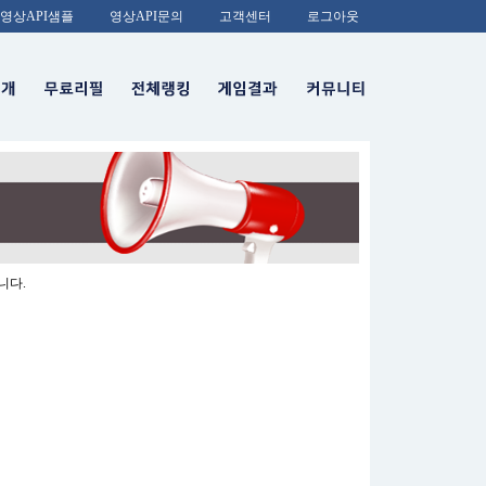
영상API샘플
영상API문의
고객센터
로그아웃
니다.