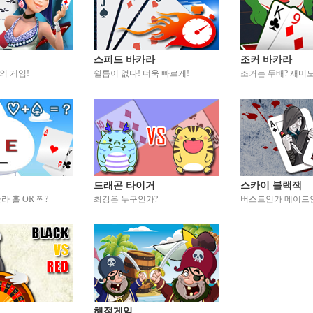
스피드 바카라
조커 바카라
의 게임!
쉴틈이 없다! 더욱 빠르게!
조커는 두배? 재미도
드래곤 타이거
스카이 블랙잭
라 홀 OR 짝?
최강은 누구인가?
버스트인가 메이드인
해적게임