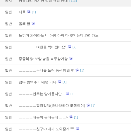
공지
커뮤니티 게시판 작성 규정 안내
[113]
일반
제육
[1]
일반
올해 꿀
일반
느끼마 와이라노 니 아봉 아까 다 맞악는데 와리라노
일반
ㅡㅡㅡㅡㅡ여친을 찍어줬어요!
[2]
일반
중중복 닭 보양 남원 녹두삼겨탕
일반
ㅡㅡㅡㅡㅡ누나를 놀린 동생의 최후
[1]
일반
덥다 병맥주 10개면 되나
[1]
일반
ㅡㅡㅡㅡ안주는 맘에들지만...
[2]
일반
ㅡㅡㅡㅡㅡ힐링걸#2(종나약하다 코쟁이여)
[1]
일반
ㅡㅡㅡㅡ대운이 온다는데 ㅡㅡ^
[1]
일반
ㅡㅡㅡㅡㅡ친구야 내가 도와줄게!!!!