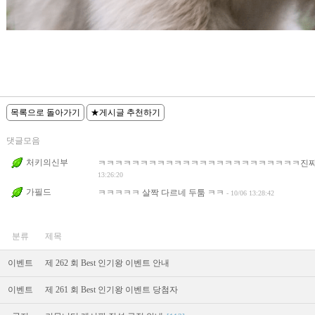
목록으로 돌아가기
★게시글 추천하기
댓글모음
처키의신부
ㅋㅋㅋㅋㅋㅋㅋㅋㅋㅋㅋㅋㅋㅋㅋㅋㅋㅋㅋㅋㅋㅋㅋㅋ진짜
13:26:20
가필드
ㅋㅋㅋㅋㅋ 살짝 다르네 두툼 ㅋㅋ
- 10/06 13:28:42
분류
제목
이벤트
제 262 회 Best 인기왕 이벤트 안내
이벤트
제 261 회 Best 인기왕 이벤트 당첨자