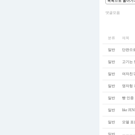
목록으로 돌아가
댓글모음
분류
제목
일반
단판으로
일반
고기는 
일반
여자친구
일반
영자헝 
일반
빵 인증
일반
like JE
일반
모델 표
일반
ㅡㅡㅡㅡ