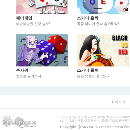
페어게임
스카이 홀짝
아슬아슬한 한끗 승부!
둘중 하나만 골라 홀 OR 짝?
주사위
스카이 룰렛
행운을 굴려보자!
판은 오늘도 돌고있다
회사소개
|