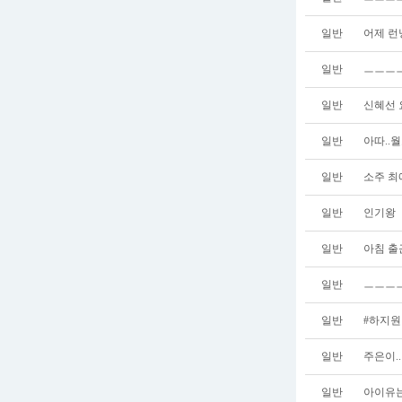
일반
어제 런
일반
ㅡㅡㅡㅡ
일반
신혜선 
일반
아따..
일반
소주 최
일반
인기왕
일반
아침 출
일반
ㅡㅡㅡㅡ
일반
#하지원
일반
주은이.
일반
아이유