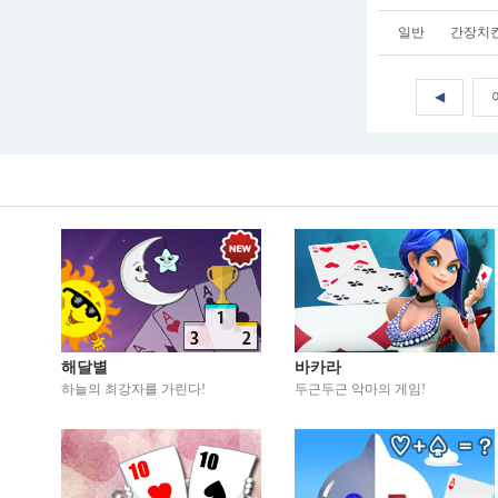
일반
간장치킨
◀
해달별
바카라
하늘의 최강자를 가린다!
두근두근 악마의 게임!