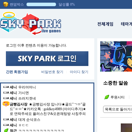
정근
ㄷㄷㄷㄷㄷㄷㄷㄷ
랜덤박스
달성률 0%
세니
ㄷㄷㄷㄷㄷㄷㄷ
세니
비상금
정근
저도 가보고싶어예
세니
다끄내라 정근스
세니
내가 먼저
당랑권마스터
1인당 4만원인가 45000인가 그랬는데
세니
가겟스
로그인 이후 컨텐츠 이용이 가능합니다.
당랑권마스터
대게 무한리필
디제이에그
넘후좋소잉
세니
데게 ㄷㄷ
세니
대게 ㄷㄷ
정근
ㄷㄷㄷㄷㄷㄷㄷㄷㄷ
간편 회원가입
비밀번호 찾기
아이디 찾기
|
당랑권마스터
입구에 스팀기로 대게 무한을 쪄내고
있음
소중한 말씀
세니
우리어머니
세니
가시면
|
루원시티
세니
쓰러지겟네
금빵김사장
★금빵김사장 입니다★골드"ㄱㅁ"골
드"ㅍㅁ"★카카오톡 : goldkey4989 (아이디추가)★
목록으로 돌아가
로 연락주세요 플러스친구&오픈채팅방 사칭주의
세니
대게 순삭코스
세니
ㅎㄷㄷ
정근
ㅋㅋㅋㅋㅋㅋㅋㅋㅋㅋㅋㅋㅋ