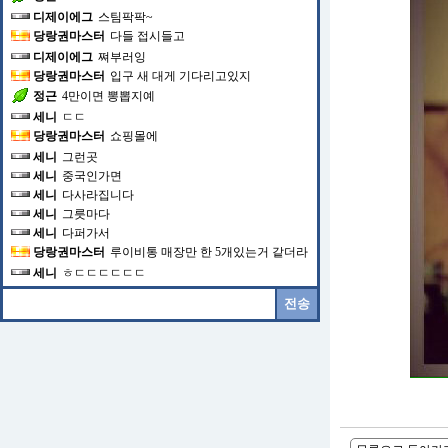
디제이에그
스팀팍팍~
당랑권마스터
다들 접시들고
디제이에그
쪄부러잉
당랑권마스터
입구 새 대게 기다리고있지
정근
4만이면 뽕뽑지예
세니
ㄷㄷ
당랑권마스터
쇼핑몰에
세니
그런곳
세니
중국인가면
세니
다사라집니다
세니
그릇마다
세니
다퍼가서
당랑권마스터
루이비통 매장만 한 5개있는거 같더라
세니
ㅎㄷㄷㄷㄷㄷㄷ