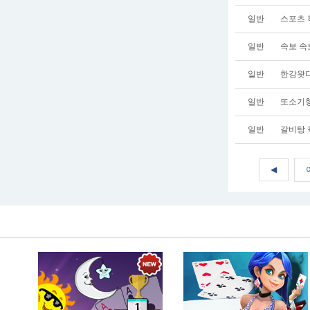
일반
스포츠 
일반
속보 속
일반
한강왓
일반
또소기형
일반
갈비탕 
◀