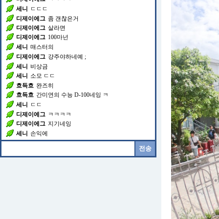
세니
ㄷㄷㄷ
디제이에그
좀 갠찮은거
디제이에그
살라면
디제이에그
100마넌
세니
매스터의
디제이에그
걍주야하네예 ;
세니
비상금
세니
소모 ㄷㄷ
흐득흐
완즈히
흐득흐
간미연의 수능 D-100네잉 ㅋ
세니
ㄷㄷ
디제이에그
ㅋㅋㅋㅋ
디제이에그
지기네잉
세니
손익에